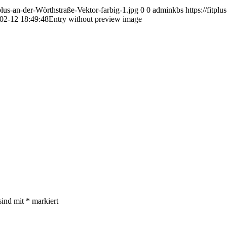
plus-an-der-Wörthstraße-Vektor-farbig-1.jpg
0
0
adminkbs
https://fitp
02-12 18:49:48
Entry without preview image
sind mit
*
markiert