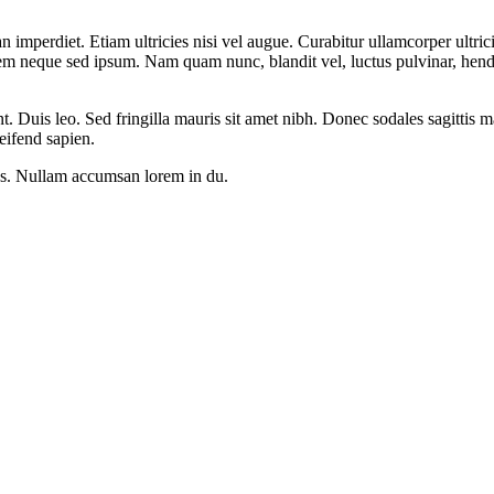
n imperdiet. Etiam ultricies nisi vel augue. Curabitur ullamcorper ultri
m neque sed ipsum. Nam quam nunc, blandit vel, luctus pulvinar, hendr
nt. Duis leo. Sed fringilla mauris sit amet nibh. Donec sodales sagittis
eifend sapien.
us. Nullam accumsan lorem in du.