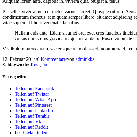
Aliquam lorem ante, dapibus in, viverra quis, feugiat a, tellus.
Phasellus viverra nulla ut metus varius laoreet. Quisque rutrum. Aenea
condimentum rhoncus, sem quam semper libero, sit amet adipiscing se
vitae sapien ut libero venenatis faucibus.
Nullam quis ante. Etiam sit amet orci eget eros faucibus tincidu
cursus nunc, quis gravida magna mi a libero. Fusce vulputate el
Vestibulum purus quam, scelerisque ut, mollis sed, nonummy id, met
12. Februar 2014
/
0 Kommentare
/
von
adminkbs
Schlagworte:
food
,
fun
Eintrag teilen
Teilen auf Facebook
Teilen auf Twitter
Teilen auf WhatsApp
Teilen auf Pinterest
Teilen auf LinkedIn
Teilen auf Tumblr
Teilen auf Vk
Teilen auf Reddit
Per E-Mail teilen