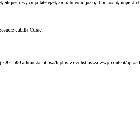
 aliquet nec, vulputate eget, arcu. In enim justo, rhoncus ut, imperdiet 
 posuere cubilia Curae;
g
720
1500
adminkbs
https://fitplus-woerthstrasse.de/wp-content/uplo