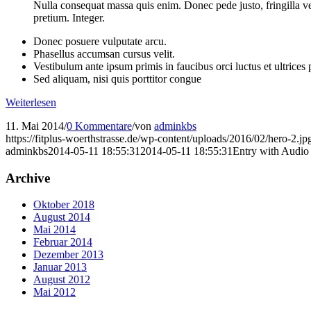
Nulla consequat massa quis enim. Donec pede justo, fringilla vel,
pretium. Integer.
Donec posuere vulputate arcu.
Phasellus accumsan cursus velit.
Vestibulum ante ipsum primis in faucibus orci luctus et ultrices
Sed aliquam, nisi quis porttitor congue
Weiterlesen
11. Mai 2014
/
0 Kommentare
/
von
adminkbs
https://fitplus-woerthstrasse.de/wp-content/uploads/2016/02/hero-2.jp
adminkbs
2014-05-11 18:55:31
2014-05-11 18:55:31
Entry with Audio
Archive
Oktober 2018
August 2014
Mai 2014
Februar 2014
Dezember 2013
Januar 2013
August 2012
Mai 2012